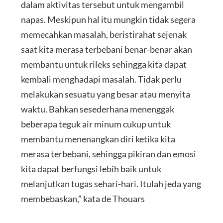
dalam aktivitas tersebut untuk mengambil
napas. Meskipun hal itu mungkin tidak segera
memecahkan masalah, beristirahat sejenak
saat kita merasa terbebani benar-benar akan
membantu untuk rileks sehingga kita dapat
kembali menghadapi masalah. Tidak perlu
melakukan sesuatu yang besar atau menyita
waktu. Bahkan sesederhana menenggak
beberapa teguk air minum cukup untuk
membantu menenangkan diri ketika kita
merasa terbebani, sehingga pikiran dan emosi
kita dapat berfungsi lebih baik untuk
melanjutkan tugas sehari-hari. Itulah jeda yang
membebaskan,” kata de Thouars