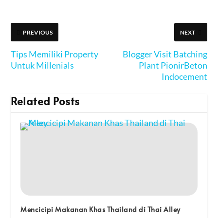
PREVIOUS
NEXT
Tips Memiliki Property
Blogger Visit Batching
Untuk Millenials
Plant PionirBeton
Indocement
Related Posts
Mencicipi Makanan Khas Thailand di Thai Alley