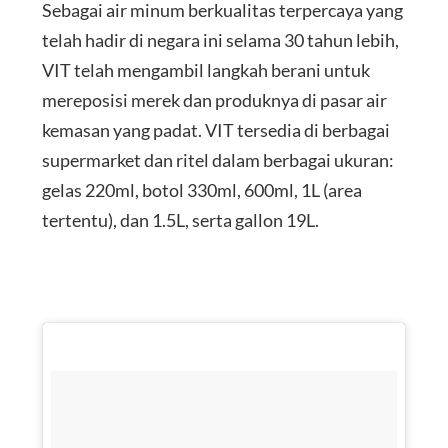
Sebagai air minum berkualitas terpercaya yang
telah hadir di negara ini selama 30 tahun lebih,
VIT telah mengambil langkah berani untuk
mereposisi merek dan produknya di pasar air
kemasan yang padat. VIT tersedia di berbagai
supermarket dan ritel dalam berbagai ukuran:
gelas 220ml, botol 330ml, 600ml, 1L (area
tertentu), dan 1.5L, serta gallon 19L.