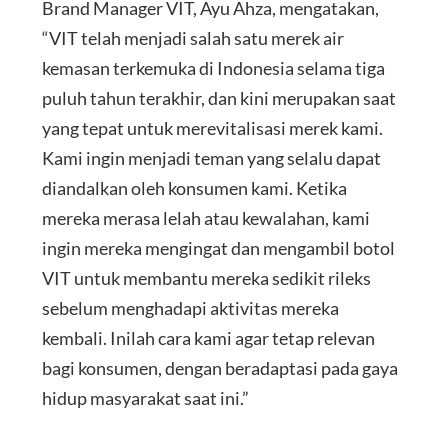
Brand Manager VIT, Ayu Ahza, mengatakan,
“VIT telah menjadi salah satu merek air
kemasan terkemuka di Indonesia selama tiga
puluh tahun terakhir, dan kini merupakan saat
yang tepat untuk merevitalisasi merek kami.
Kami ingin menjadi teman yang selalu dapat
diandalkan oleh konsumen kami. Ketika
mereka merasa lelah atau kewalahan, kami
ingin mereka mengingat dan mengambil botol
VIT untuk membantu mereka sedikit rileks
sebelum menghadapi aktivitas mereka
kembali. Inilah cara kami agar tetap relevan
bagi konsumen, dengan beradaptasi pada gaya
hidup masyarakat saat ini.”