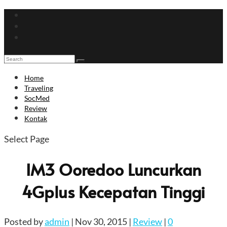
Home
Traveling
SocMed
Review
Kontak
Select Page
IM3 Ooredoo Luncurkan
4Gplus Kecepatan Tinggi
Posted by
admin
|
Nov 30, 2015
|
Review
|
0