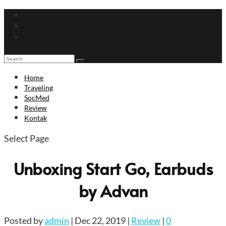
Home
Traveling
SocMed
Review
Kontak
Select Page
Unboxing Start Go, Earbuds
by Advan
Posted by
admin
|
Dec 22, 2019
|
Review
|
0