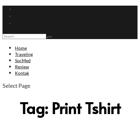
Home
Traveling
SocMed
Review
Kontak
Select Page
Tag:
Print Tshirt