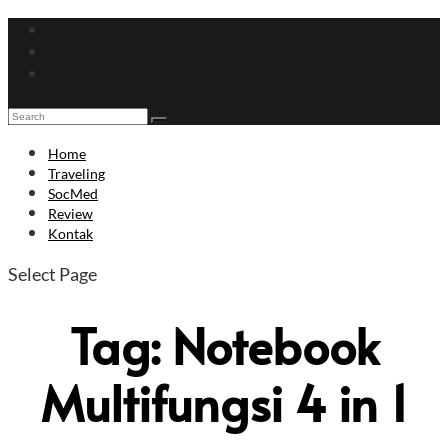
Home
Traveling
SocMed
Review
Kontak
Select Page
Tag:
Notebook
Multifungsi 4 in 1