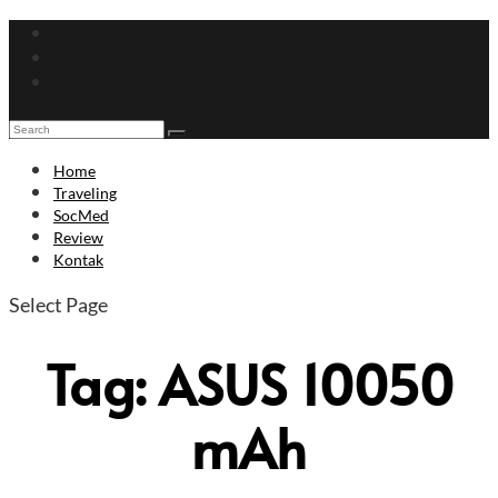
Home
Traveling
SocMed
Review
Kontak
Select Page
Tag:
ASUS 10050
mAh