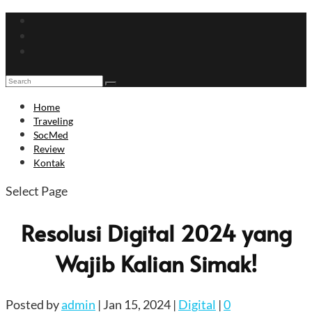
Home
Traveling
SocMed
Review
Kontak
Select Page
Resolusi Digital 2024 yang
Wajib Kalian Simak!
Posted by
admin
|
Jan 15, 2024
|
Digital
|
0