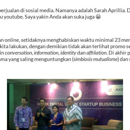
erjualan di sosial media. Namanya adalah Sarah Aprillia
u youtube. Saya yakin Anda akan suka juga 😀
an online, setidaknya menghabiskan waktu minimal 23 men
ita lakukan, dengan demikian tidak akan terlihat promo s
ain
conversation
,
information
,
identity
dan
affiliation
. Di akhi
asama yang saling menguntungkan (
simbiosis mutualisme
) dan