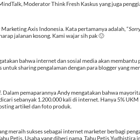
indTalk, Moderator Think Fresh Kaskus yang juga penggiat
 Marketing Axis Indonesia. Kata pertamanya adalah, “
Sorry
arap jalanan kosong. Kami wajar sih pak 🙂
atakan bahwa internet dan sosial media akan membantu 
s untuk sharing pengalaman dengan para blogger yang menja
if. Dalam pemaparannya Andy mengatakan bahwa mayorita
cari sebanyak 1.200.000 kali di internet. Hanya 5% UKM y
sting artikel dan foto produk.
ng meraih sukses sebagai internet marketer berbagi pengal
ahu Petis. Usaha yang diberi nama Tahu Petis Yudhistira 