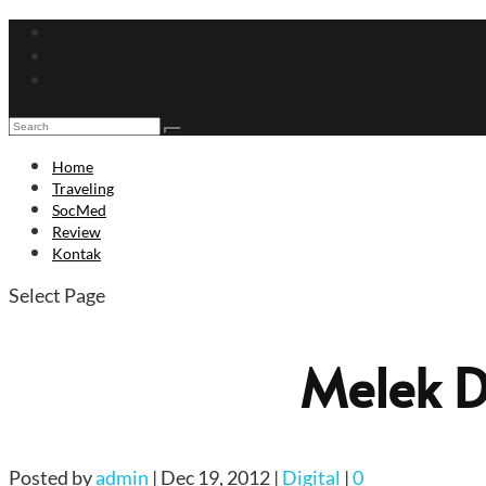
Home
Traveling
SocMed
Review
Kontak
Select Page
Melek D
Posted by
admin
|
Dec 19, 2012
|
Digital
|
0