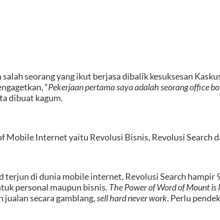
salah seorang yang ikut berjasa dibalik kesuksesan Kask
engagetkan, “
Pekerjaan pertama saya adalah seorang office boy
rta dibuat kagum.
obile Internet yaitu Revolusi Bisnis, Revolusi Search da
 terjun di dunia mobile internet, Revolusi Search hampir 
untuk personal maupun bisnis.
The Power of Word of Mount is
an jualan secara gamblang,
sell hard never work
. Perlu pende