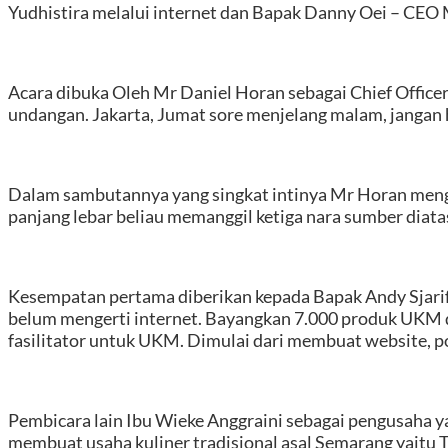
Yudhistira melalui internet dan Bapak Danny Oei – CEO M
Acara dibuka Oleh Mr Daniel Horan sebagai Chief Officer
undangan. Jakarta, Jumat sore menjelang malam, jangan h
Dalam sambutannya yang singkat intinya Mr Horan meng
panjang lebar beliau memanggil ketiga nara sumber diata
Kesempatan pertama diberikan kepada Bapak Andy Sjar
belum mengerti internet. Bayangkan 7.000 produk UKM di
fasilitator untuk UKM. Dimulai dari membuat website, po
Pembicara lain Ibu Wieke Anggraini sebagai pengusaha ya
membuat usaha kuliner tradisional asal Semarang yaitu T