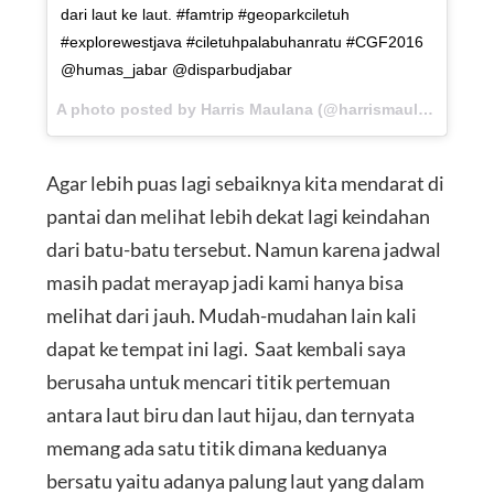
dari laut ke laut. #famtrip #geoparkciletuh
#explorewestjava #ciletuhpalabuhanratu #CGF2016
@humas_jabar @disparbudjabar
A photo posted by Harris Maulana (@harrismaul) on
Aug 2
Agar lebih puas lagi sebaiknya kita mendarat di
pantai dan melihat lebih dekat lagi keindahan
dari batu-batu tersebut. Namun karena jadwal
masih padat merayap jadi kami hanya bisa
melihat dari jauh. Mudah-mudahan lain kali
dapat ke tempat ini lagi. Saat kembali saya
berusaha untuk mencari titik pertemuan
antara laut biru dan laut hijau, dan ternyata
memang ada satu titik dimana keduanya
bersatu yaitu adanya palung laut yang dalam