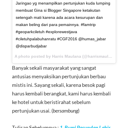
Jaringao yg menampilkan pertunjukan kuda lumping
membuat Gina si Blogger Singapore ketakutan
setengah mati karena ada acara kesurupan dan
makan beling dari para pemainnya. #famtrip
#geoparkciletuh #explorewestjava
#ciletuhpalabuhanratu #CGF2016 @humas_jabar
@disparbudjabar
A photo posted by Harris Maulana (@harrismaul) on
Aug 2
Banyak sekali masyarakat yang sangat
antusias menyaksikan pertunjukan berbau
mistis ini. Sayang sekali, karena besok pagi
harus kembali berangkat, kami harus kembali
ke hotel untuk beristirahat sebelum
pertunjukan usai. (
bersambung
)
Tulisan Sebelumnya :
1. Bumi Pasundan Lahir