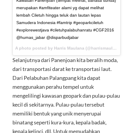
Kawasan Panenjoan (tempat melihat, bahasa sunda)
merupakan #amfiteater alami yg dapat melihat
lembah Ciletuh hingga teluk dan lautan lepas
Samudera Indonesia #famtrip #geoparkciletuh
#explorewestjava #ciletuhpalabuhanratu #CGF2016
@humas_jabar @disparbudjabar
A photo posted by Harris Maulana (@harrismaul) on
Aug 2
Selanjutnya dari Panenjoan kita beralih moda,
dari transportasi darat ke transportasi laut.
Dari Pelabuhan Palangpang kita dapat
menggunakan perahu tempel untuk
mengelilingi kawasan geopark dan pulau-pulau
kecil di sekitarnya. Pulau-pulau tersebut
memiliki bentuk yang unik menyerupai
binatang seperti kura-kura, kepala badak,
kepala kelinci, dll. Untuk memudahkan